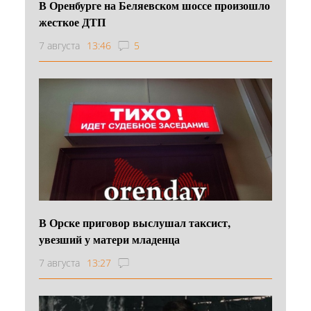
В Оренбурге на Беляевском шоссе произошло
жесткое ДТП
7 августа
13:46
5
В Орске приговор выслушал таксист,
увезший у матери младенца
7 августа
13:27