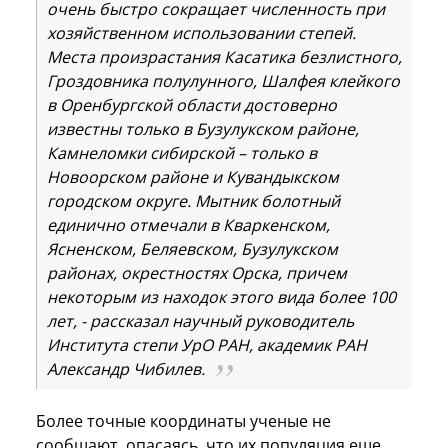
очень быстро сокращает численность при
хозяйственном использовании степей.
Места произрастания Касатика безлистного,
Гроздовника полулунного, Шалфея клейкого
в Оренбургской области достоверно
известны только в Бузулукском районе,
Камнеломки сибирской – только в
Новоорском районе и Кувандыкском
городском округе. Мытник болотный
единично отмечали в Кваркенском,
Ясненском, Беляевском, Бузулукском
районах, окрестностях Орска, причем
некоторым из находок этого вида более 100
лет, - рассказал научный руководитель
Института степи УрО РАН, академик РАН
Александр Чибилев.
Более точные координаты ученые не
сообщают, опасаясь, что их популяция еще