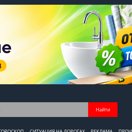
Найти
ГОРОСКОП
СИТУАЦИЯ НА ДОРОГАХ
РЕКЛАМА
ПРОИ