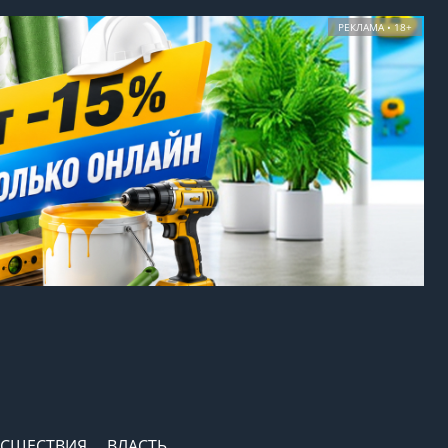
РЕКЛАМА • 18+
СШЕСТВИЯ
ВЛАСТЬ