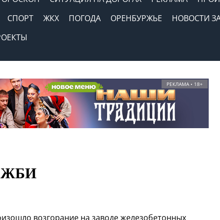
СПОРТ
ЖКХ
ПОГОДА
ОРЕНБУРЖЬЕ
НОВОСТИ З
РОЕКТЫ
РЕКЛАМА • 18+
д ЖБИ
роизошло возгорание на заводе железобетонных