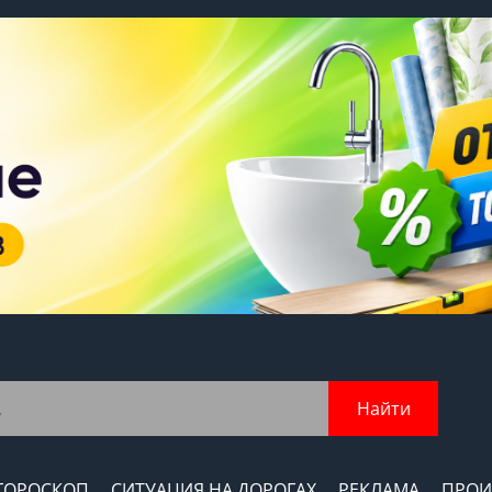
Найти
ГОРОСКОП
СИТУАЦИЯ НА ДОРОГАХ
РЕКЛАМА
ПРОИ