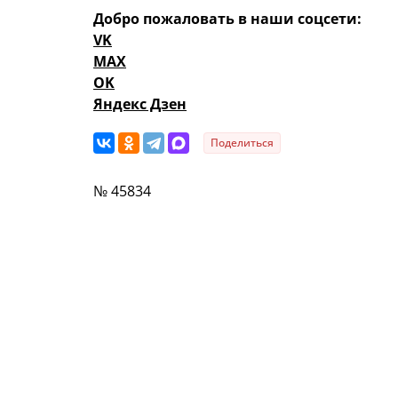
Добро пожаловать в наши соцсети:
VK
MAX
OK
Яндекс Дзен
Поделиться
№ 45834