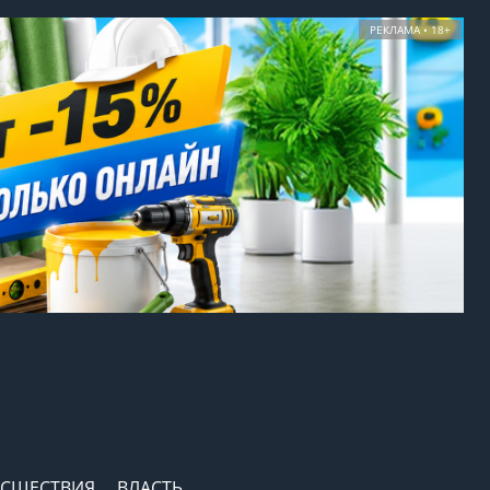
РЕКЛАМА • 18+
СШЕСТВИЯ
ВЛАСТЬ