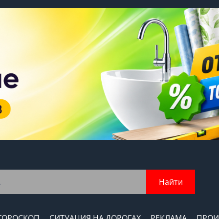
Найти
ГОРОСКОП
СИТУАЦИЯ НА ДОРОГАХ
РЕКЛАМА
ПРОИ