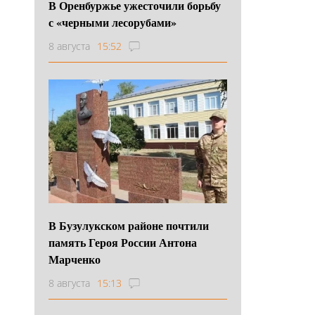
В Оренбуржье ужесточили борьбу
с «черными лесорубами»
8 августа
15:52
В Бузулукском районе почтили
память Героя России Антона
Марченко
8 августа
15:13