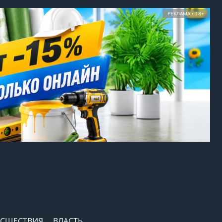
РЕКЛАМА • 18+
СШЕСТВИЯ
ВЛАСТЬ