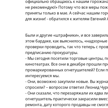
официально обращаюсь к нашим горожанам:
не рекомендую!» Потому что все меры пожа
приняты только в мае. А сейчас нашим го
для жизни! - обратился к жителям Евгений 
Были и другие «штрафники», и все заверил
этом бардаке, как выяснилось, «надзорные 
проверки проводить, так что теперь с про
предписанию прокуратуры.
- Мы сегодня посетили торговые центры, п
кинотеатрах. Все они в декабре прошли пр
промаркированных огнетушителей? Если пр
интересуемся мы.
- Они, возможно закупили новые. Вы журн
спросили? – вопросом ответил Леонид Чур
- Они сказали, что перезаряжали их едва л
огнетушитель практически закрасили вмест
ремонта, дату которого продавцы не смогл