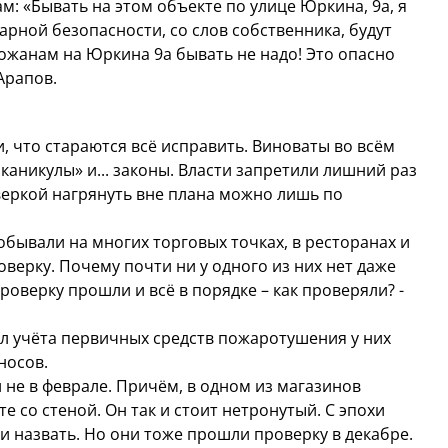
 «Бывать на этом объекте по улице Юркина, 9а, я
рной безопасности, со слов собственника, будут
рожанам на Юркина 9а бывать не надо! Это опасно
Арапов.
и, что стараются всё исправить. Виноваты во всём
каникулы» и... законы. Власти запретили лишний раз
веркой нагрянуть вне плана можно лишь по
обывали на многих торговых точках, в ресторанах и
оверку. Почему почти ни у одного из них нет даже
оверку прошли и всё в порядке – как проверяли? -
ал учёта первичных средств пожаротушения у них
носов.
и не в феврале. Причём, в одном из магазинов
е со стеной. Он так и стоит нетронутый. С эпохи
и назвать. Но они тоже прошли проверку в декабре.