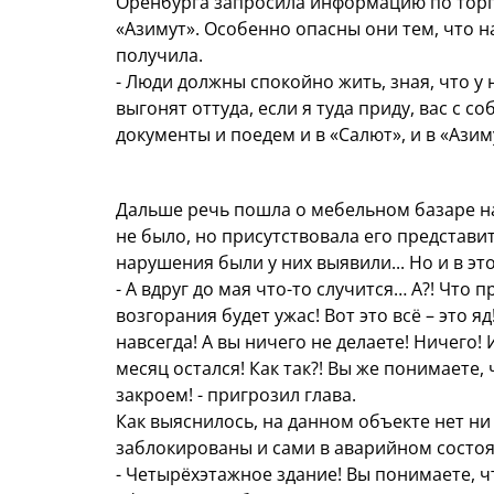
Оренбурга запросила информацию по торг
«Азимут». Особенно опасны они тем, что н
получила.
- Люди должны спокойно жить, зная, что у 
выгонят оттуда, если я туда приду, вас с 
документы и поедем и в «Салют», и в «Азим
Дальше речь пошла о мебельном базаре н
не было, но присутствовала его представи
нарушения были у них выявили... Но и в эт
- А вдруг до мая что-то случится… А?! Что 
возгорания будет ужас! Вот это всё – это я
навсегда! А вы ничего не делаете! Ничего!
месяц остался! Как так?! Вы же понимаете, 
закроем! - пригрозил глава.
Как выяснилось, на данном объекте нет ни
заблокированы и сами в аварийном состоя
- Четырёхэтажное здание! Вы понимаете, чт