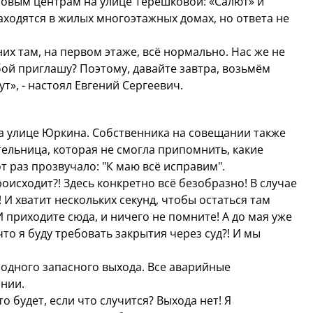
овым центрам на улице Терешковой: «Салют» и
аходятся в жилых многоэтажных домах, но ответа не
них там, на первом этаже, всё нормально. Нас же не
собой приглашу? Поэтому, давайте завтра, возьмём
ут», - настоял Евгений Сергеевич.
а улице Юркина. Собственника на совещании также
тельница, которая не смогла припомнить, какие
от раз прозвучало: "К маю всё исправим".
происходит?! Здесь конкретно всё безобразно! В случае
д! И хватит нескольких секунд, чтобы остаться там
 И приходите сюда, и ничего не помните! А до мая уже
что я буду требовать закрытия через суд?! И мы
 одного запасного выхода. Все аварийные
нии.
о будет, если что случится? Выхода нет! Я