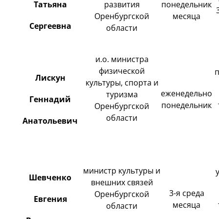
Татьяна
развития
понедельник
Оренбургской
месяца
Сергеевна
области
и.о. министра
физической
п
Лискун
культуры, спорта и
еженедельно
туризма
Геннадий
понедельник
Оренбургской
области
Анатольевич
министр культуры и
Шевченко
внешних связей
3-я среда
Оренбургской
Евгения
месяца
области