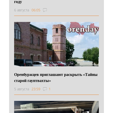
году
6 августа
06:05
Оренбуржцев приглашают раскрыть «Тайны
старой гауптвахты»
5 августа
23:59
1