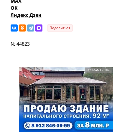
MAX
OK
Яндекс Дзен
Поделиться
№ 44823
РЕКЛАМА • 18+