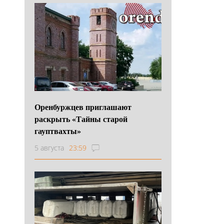
Оренбуржцев приглашают
раскрыть «Тайны старой
гауптвахты»
5 августа
23:59