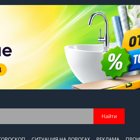
Найти
ГОРОСКОП
СИТУАЦИЯ НА ДОРОГАХ
РЕКЛАМА
ПРОИ