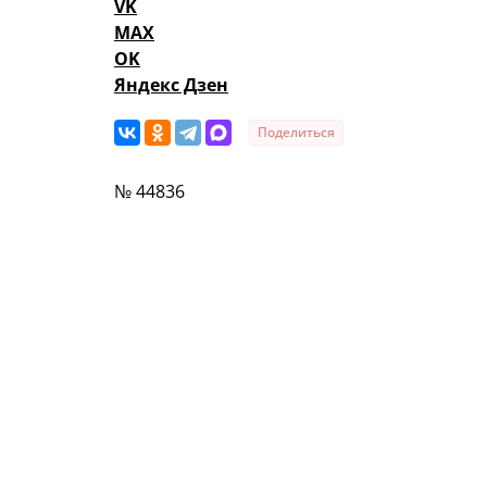
VK
MAX
OK
Яндекс Дзен
Поделиться
№ 44836