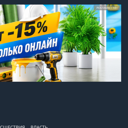
РЕКЛАМА • 18+
СШЕСТВИЯ
ВЛАСТЬ