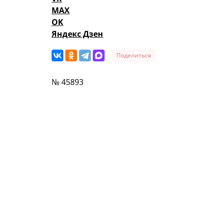
MAX
OK
Яндекс Дзен
Поделиться
№ 45893