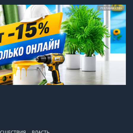
РЕКЛАМА • 18+
СШЕСТВИЯ
ВЛАСТЬ