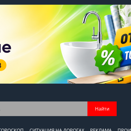
Найти
ГОРОСКОП
СИТУАЦИЯ НА ДОРОГАХ
РЕКЛАМА
ПРОИ