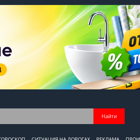
Найти
ГОРОСКОП
СИТУАЦИЯ НА ДОРОГАХ
РЕКЛАМА
ПРОИ