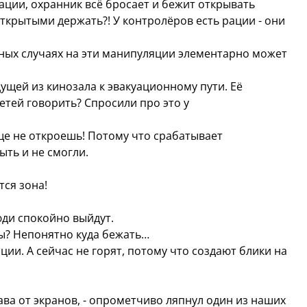
зации, охранник всё бросает и бежит открывать
открытыми держать?! У контролёров есть рации - они
нных случаях на эти манипуляции элементарно может
дущей из кинозала к эвакуационному пути. Её
етей говорить? Спросили про это у
ще не откроешь! Потому что срабатывает
ыть и не смогли.
тся зона!
юди спокойно выйдут.
ы? Непонятно куда бежать…
ции. А сейчас не горят, потому что создают блики на
ава от экранов, - опрометчиво ляпнул один из наших