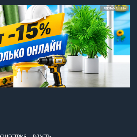
РЕКЛАМА • 18+
СШЕСТВИЯ
ВЛАСТЬ