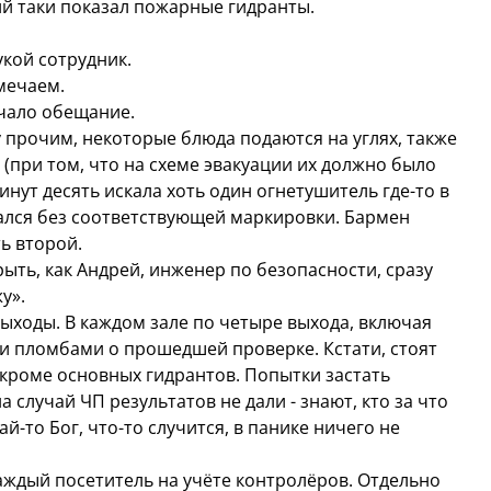
й таки показал пожарные гидранты.
укой сотрудник.
амечаем.
учало обещание.
 прочим, некоторые блюда подаются на углях, также
 (при том, что на схеме эвакуации их должно было
инут десять искала хоть один огнетушитель где-то в
ался без соответствующей маркировки. Бармен
ть второй.
ыть, как Андрей, инженер по безопасности, сразу
у».
ыходы. В каждом зале по четыре выхода, включая
ми пломбами о прошедшей проверке. Кстати, стоят
 кроме основных гидрантов. Попытки застать
 случай ЧП результатов не дали - знают, кто за что
ай-то Бог, что-то случится, в панике ничего не
аждый посетитель на учёте контролёров. Отдельно