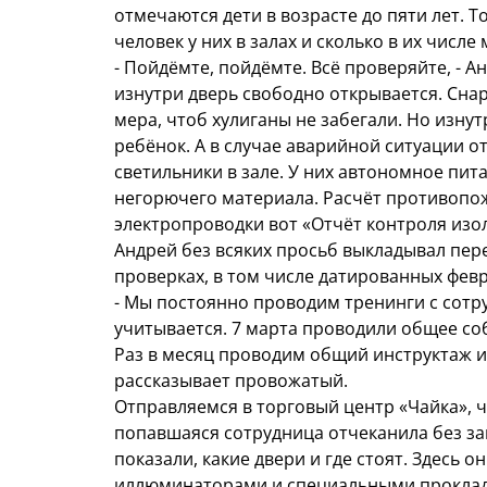
отмечаются дети в возрасте до пяти лет. Т
человек у них в залах и сколько в их числе
- Пойдёмте, пойдёмте. Всё проверяйте, - Ан
изнутри дверь свободно открывается. Сна
мера, чтоб хулиганы не забегали. Но изну
ребёнок. А в случае аварийной ситуации о
светильники в зале. У них автономное пита
негорючего материала. Расчёт противопожа
электропроводки вот «Отчёт контроля изоля
Андрей без всяких просьб выкладывал пере
проверках, в том числе датированных февр
- Мы постоянно проводим тренинги с сотруд
учитывается. 7 марта проводили общее со
Раз в месяц проводим общий инструктаж и 
рассказывает провожатый.
Отправляемся в торговый центр «Чайка», чт
попавшаяся сотрудница отчеканила без зап
показали, какие двери и где стоят. Здесь
иллюминаторами и специальными прокладк