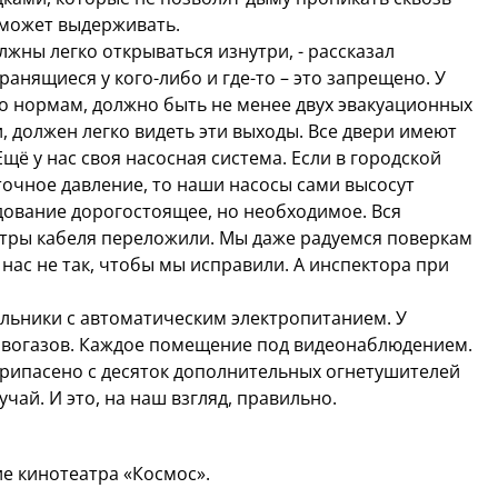
 сможет выдерживать.
жны легко открываться изнутри, - рассказал
хранящиеся у кого-либо и где-то – это запрещено. У
по нормам, должно быть не менее двух эвакуационных
, должен легко видеть эти выходы. Все двери имеют
щё у нас своя насосная система. Если в городской
очное давление, то наши насосы сами высосут
удование дорогостоящее, но необходимое. Вся
етры кабеля переложили. Мы даже радуемся поверкам
 нас не так, чтобы мы исправили. А инспектора при
ильники с автоматическим электропитанием. У
ивогазов. Каждое помещение под видеонаблюдением.
 припасено с десяток дополнительных огнетушителей
чай. И это, на наш взгляд, правильно.
 кинотеатра «Космос».