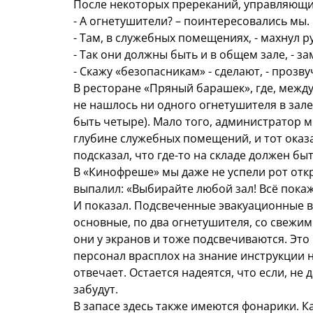
После некоторых пререканий, управляющи
- А огнетушители? – поинтересовались мы.
- Там, в служебных помещениях, - махнул р
- Так они должны быть и в общем зале, - з
- Скажу «безопасникам» - сделают, - прозв
В ресторане «Пряный барашек», где, между
не нашлось ни одного огнетушителя в зале
быть четыре). Мало того, администратор м
глубине служебных помещений, и тот оказ
подсказал, что где-то на складе должен бы
В «Кинофреше» мы даже не успели рот откр
выпалил: «Выбирайте любой зал! Всё покаж
И показал. Подсвеченные эвакуационные в
основные, по два огнетушителя, со свежи
они у экранов и тоже подсвечиваются. Это
персонал врасплох на знание инструкции на
отвечает. Остается надеятся, что если, не д
забудут.
В запасе здесь также имеются фонарики. К