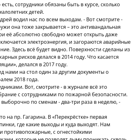
о есть, сотрудники обязаны быть в курсе, сколько
 малолетних детей.
дрей водил нас по всем выходам. - Вот смотрите -
ружи она тоже закрывается – это антивандальная
три её абсолютно свободно может открыть даже
тключается электроэнергия, и загораются аварийные
ние. Здесь всё будет видно. Поверхности сделаны из
рных рисков делался в 2014 году. Что касается
ции», делался в 2017 году.
д нами на стол один за другим документы о
алем 2018 года.
никами. Вот, смотрите - в журнале всё это
брание с сотрудниками по пожарной безопасности.
выборочно по сменам - два-три раза в неделю, -
о на пр. Гагарина. В «Перекрёстке» первая
инки, где какие выходы и куда выходят. Нам
 они противопожарные, с огнестойкими
ами, которые не позволят дыму проникать сквозь