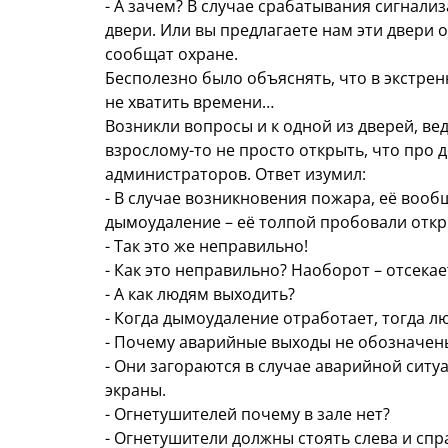
- А зачем? В случае срабатывания сигнали
двери. Или вы предлагаете нам эти двери 
сообщат охране.
Бесполезно было объяснять, что в экстре
не хватить времени…
Возникли вопросы и к одной из дверей, ве
взрослому-то не просто открыть, что про д
администраторов. Ответ изумил:
- В случае возникновения пожара, её вооб
дымоудаление – её толпой пробовали откр
- Так это же неправильно!
- Как это неправильно? Наоборот – отсекае
- А как людям выходить?
- Когда дымоудаление отработает, тогда л
- Почему аварийные выходы не обозначен
- Они загораются в случае аварийной ситуа
экраны.
- Огнетушителей почему в зале нет?
- Огнетушители должны стоять слева и спр