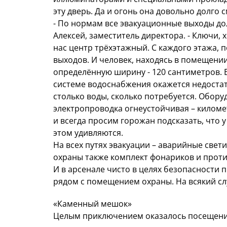
эту дверь. Да и огонь она довольно долго
- По нормам все эвакуационные выходы дол
Алексей, заместитель директора. - Ключи, 
нас центр трёхэтажный. С каждого этажа, 
выходов. И человек, находясь в помещении
определённую ширину - 120 сантиметров. Е
системе водоснабжения окажется недостат
столько воды, сколько потребуется. Обор
электропроводка огнеустойчивая – килом
и всегда просим горожан подсказать, что у
этом удивляются.
На всех путях эвакуации – аварийные свет
охраны также комплект фонариков и прот
И в арсенале чисто в целях безопасности
рядом с помещением охраны. На всякий слу
«Каменный мешок»
Целым приключением оказалось посещение