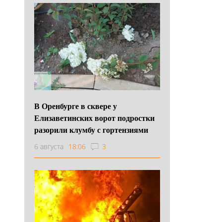
В Оренбурге в сквере у
Елизаветинских ворот подростки
разорили клумбу с гортензиями
6 августа
18:06
3