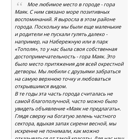
Мое любимое место в городе - гора
Маяк. С ним связано море позитивных
воспоминаний. Я выросла в этом районе
города. Поскольку мы были еще маленькие
и родители не пускали гулять далеко -
например, на Набережную или в парк
«Тополя», то у нас была своя собственная
достопримечательность - гора Маяк. Это
было место притяжения для всей окрестной
детворы. Мы любили с друзьями забраться
на самую верхнюю точку и любоваться
открывшимся видом.
В те годы эта часть города считалась не
самой благополучной, часто можно было
увидеть объявление «Маяк не предлагать».
Глядя сверху на богатую зелень частного
сектора, вдыхая запах сирени весной, мы
искренне не понимали, как можно
отказываться от такой красоты. Для нас наш