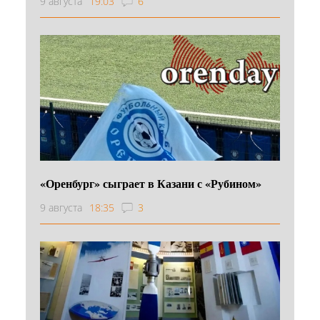
9 августа
19:03
6
«Оренбург» сыграет в Казани с «Рубином»
9 августа
18:35
3