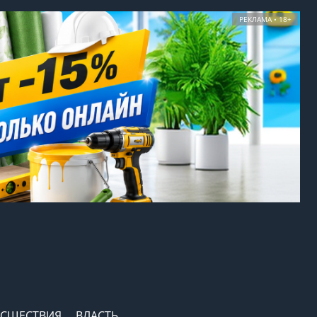
РЕКЛАМА • 18+
СШЕСТВИЯ
ВЛАСТЬ