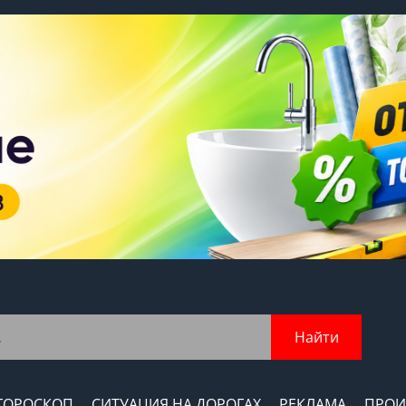
Найти
ГОРОСКОП
СИТУАЦИЯ НА ДОРОГАХ
РЕКЛАМА
ПРОИ