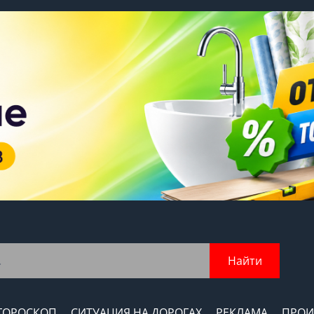
Найти
ГОРОСКОП
СИТУАЦИЯ НА ДОРОГАХ
РЕКЛАМА
ПРОИ