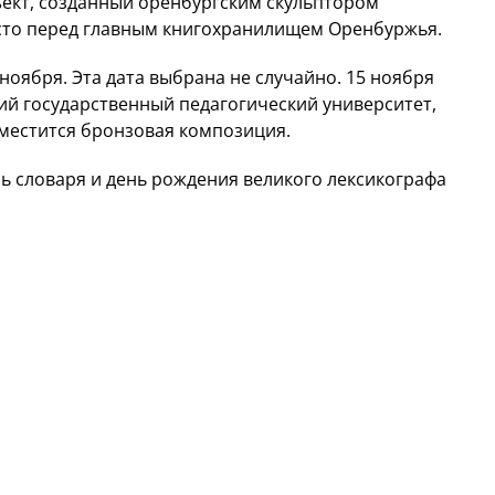
ект, созданный оренбургским скульптором
сто перед главным книгохранилищем Оренбуржья.
оября. Эта дата выбрана не случайно. 15 ноября
кий государственный педагогический университет,
зместится бронзовая композиция.
нь словаря и день рождения великого лексикографа