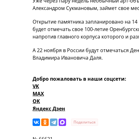
Уже через пару недель необычный арт-объ
Александром Сукмановым, займет свое ме
Открытие памятника запланировано на 14 н
будет отмечать свое 100-летие Оренбургс
напротив главного корпуса которого и ра
А 22 ноября в России будут отмечаться Де
Владимира Ивановича Даля.
Добро пожаловать в наши соцсети:
VK
MAX
OK
Яндекс Дзен
Поделиться