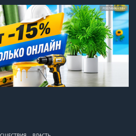
РЕКЛАМА • 18+
СШЕСТВИЯ
ВЛАСТЬ