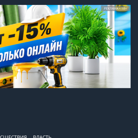
РЕКЛАМА • 18+
СШЕСТВИЯ
ВЛАСТЬ