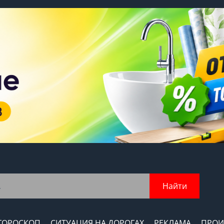
Найти
ГОРОСКОП
СИТУАЦИЯ НА ДОРОГАХ
РЕКЛАМА
ПРОИ