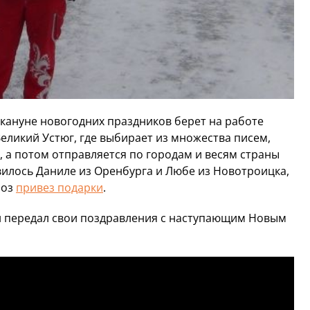
акануне новогодних праздников берет на работе
Великий Устюг, где выбирает из множества писем,
, а потом отправляется по городам и весям страны
ивилось Даниле из Оренбурга и Любе из Новотроицка,
роз
привез подарки
.
н передал свои поздравления с наступающим Новым