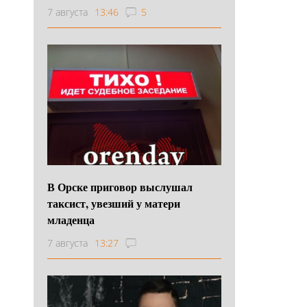
7 августа
13:46
5
В Орске приговор выслушал
таксист, увезший у матери
младенца
7 августа
13:27