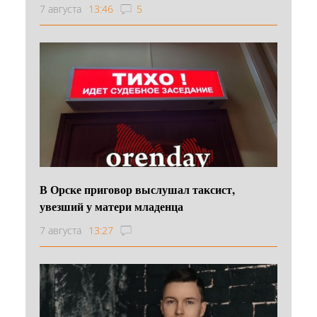
7 августа
13:46
5
В Орске приговор выслушал таксист,
увезший у матери младенца
7 августа
13:27