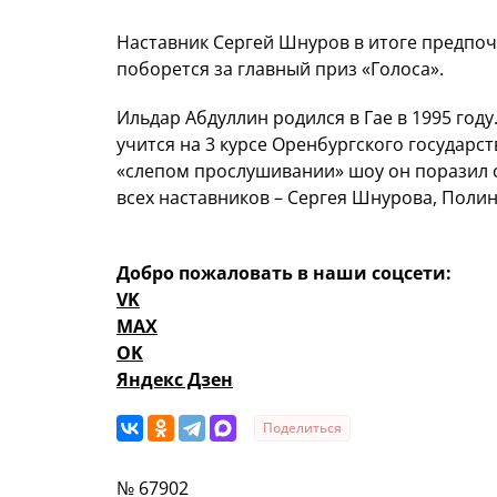
Наставник Сергей Шнуров в итоге предпоч
поборется за главный приз «Голоса».
Ильдар Абдуллин родился в Гае в 1995 году
учится на 3 курсе Оренбургского государс
«слепом прослушивании» шоу он поразил св
всех наставников – Сергея Шнурова, Полин
Добро пожаловать в наши соцсети:
VK
MAX
OK
Яндекс Дзен
Поделиться
№ 67902