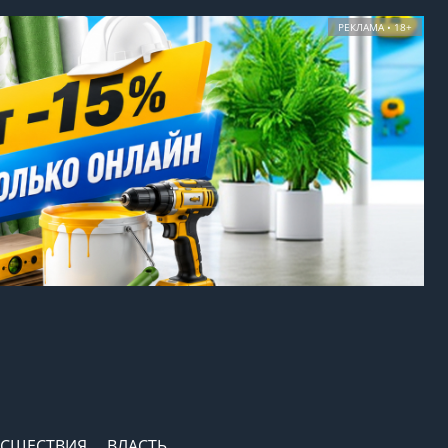
РЕКЛАМА • 18+
СШЕСТВИЯ
ВЛАСТЬ