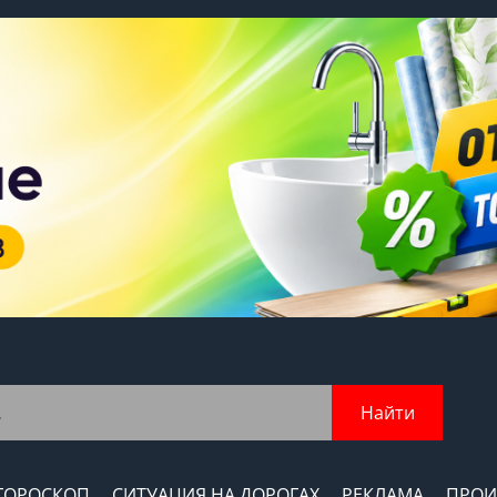
Найти
ГОРОСКОП
СИТУАЦИЯ НА ДОРОГАХ
РЕКЛАМА
ПРОИ