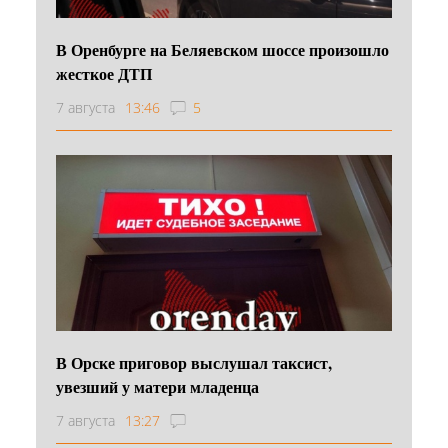
В Оренбурге на Беляевском шоссе произошло
жесткое ДТП
7 августа
13:46
5
В Орске приговор выслушал таксист,
увезший у матери младенца
7 августа
13:27