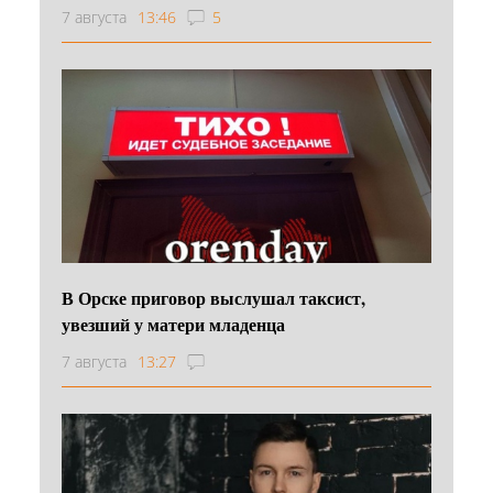
7 августа
13:46
5
В Орске приговор выслушал таксист,
увезший у матери младенца
7 августа
13:27