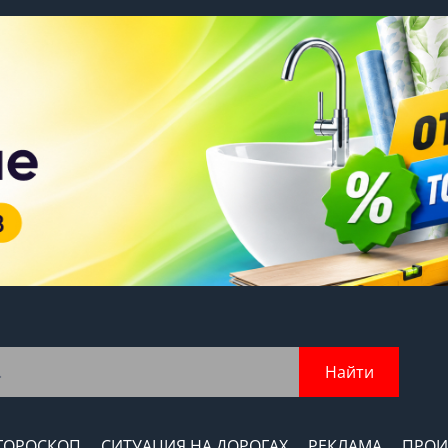
Найти
ГОРОСКОП
СИТУАЦИЯ НА ДОРОГАХ
РЕКЛАМА
ПРОИ