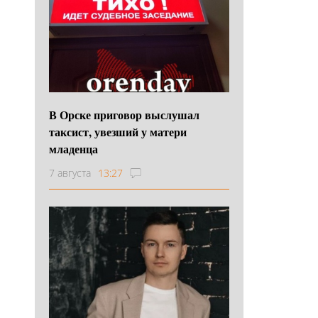
В Орске приговор выслушал
таксист, увезший у матери
младенца
7 августа
13:27