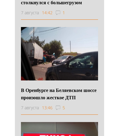
столкнулся с большегрузом
7 августа
14:42
1
В Оренбурге на Беляевском шоссе
произошло жесткое ДТП
7 августа
13:46
5