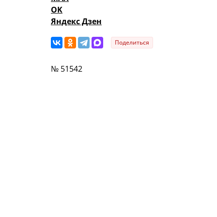
OK
Яндекс Дзен
Поделиться
№ 51542