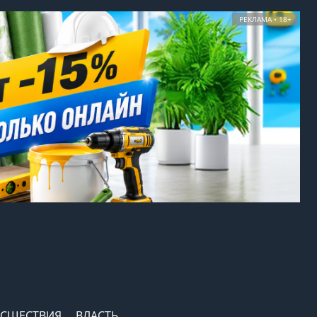
РЕКЛАМА • 18+
СШЕСТВИЯ
ВЛАСТЬ