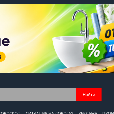
Найти
ГОРОСКОП
СИТУАЦИЯ НА ДОРОГАХ
РЕКЛАМА
ПРОИ