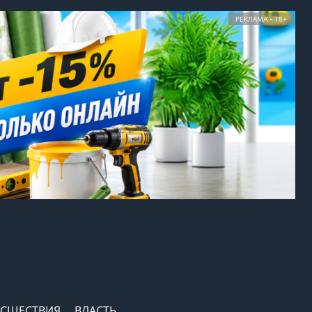
РЕКЛАМА • 18+
СШЕСТВИЯ
ВЛАСТЬ