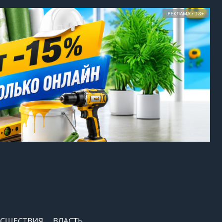
РЕКЛАМА • 18+
СШЕСТВИЯ
ВЛАСТЬ