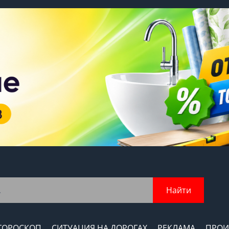
Найти
ГОРОСКОП
СИТУАЦИЯ НА ДОРОГАХ
РЕКЛАМА
ПРОИ