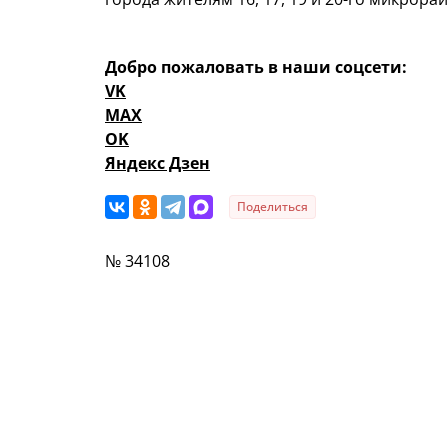
Добро пожаловать в наши соцсети:
VK
MAX
OK
Яндекс Дзен
Поделиться
№ 34108