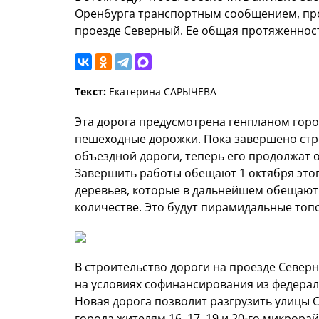
Оренбурга транспортным сообщением, про
проезде Северный. Ее общая протяженност
Текст:
Екатерина САРЫЧЕВА
Эта дорога предусмотрена генпланом горо
пешеходные дорожки. Пока завершено стро
объездной дороги, теперь его продолжат 
Завершить работы обещают 1 октября этог
деревьев, которые в дальнейшем обещают
количестве. Это будут пирамидальные топо
В строительство дороги на проезде Север
на условиях софинансирования из федерал
Новая дорога позволит разгрузить улицы 
города жителям 16, 17, 19 и 20-го микрора