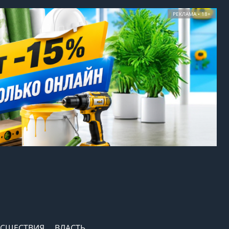
РЕКЛАМА • 18+
СШЕСТВИЯ
ВЛАСТЬ