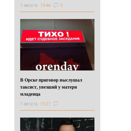
7 августа
13:46
5
В Орске приговор выслушал
таксист, увезший у матери
младенца
7 августа
13:27