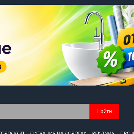
Найти
ГОРОСКОП
СИТУАЦИЯ НА ДОРОГАХ
РЕКЛАМА
ПРОИ