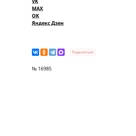
VK
MAX
OK
Яндекс Дзен
Поделиться
№ 16985