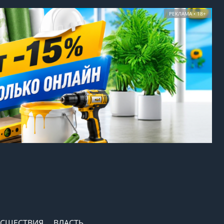
РЕКЛАМА • 18+
СШЕСТВИЯ
ВЛАСТЬ