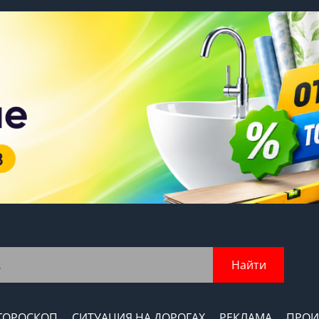
Найти
ГОРОСКОП
СИТУАЦИЯ НА ДОРОГАХ
РЕКЛАМА
ПРОИ