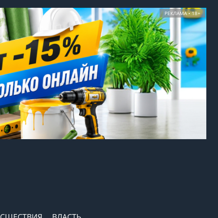
РЕКЛАМА • 18+
СШЕСТВИЯ
ВЛАСТЬ