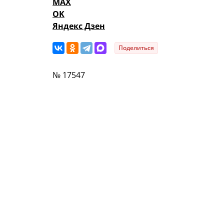
MAX
OK
Яндекс Дзен
Поделиться
№ 17547