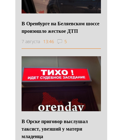
В Оренбурге на Беляевском шоссе
произошло жесткое ДТП
7 августа
13:46
5
В Орске приговор выслушал
таксист, увезший у матери
младенца