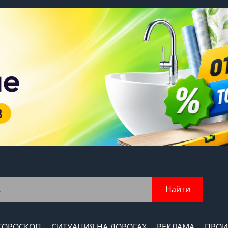
Найти
ГОРОСКОП
СИТУАЦИЯ НА ДОРОГАХ
РЕКЛАМА
ПРОИ