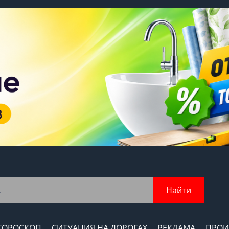
Найти
ГОРОСКОП
СИТУАЦИЯ НА ДОРОГАХ
РЕКЛАМА
ПРОИ