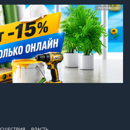
РЕКЛАМА • 18+
СШЕСТВИЯ
ВЛАСТЬ