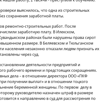
к нашли работу, 2 тысячи - приступили к обучению.
 проверки выяснилось, что одна из строительных
без сохранения заработной платы.
ов ремонтно-строительных работ. После
ачислили заработную плату. В Илекском,
 Кувандыкском районах были нарушены права сирот
повышенном размере. В Беляевском и Тюльганском
ти населения незаконно отказали людям признать их
тановлены через суд.
остановлении деятельности предприятий и
ого рабочего времени и предстоящих сокращениях.
овных дела – в отношении директора ООО «ПКФ
при получении выплат» и в отношении тоцкого
льнение беременной женщины. По первом делу в
которому руководителю назначен штраф в размере
готовится к направлению в суд для рассмотрения по