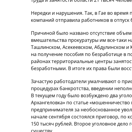
труда и занятости области 21 тысяч челове
Нередки и нарушения. Так, в Гае во время
компаний отправила работников в отпуск 
Причиной было названо отсутствие объем
вмешательства прокуратуры им все-таки н
Ташлинском, Асекеевском, Абдулинском и
на получение пособия по безработице в 
районах территориальные центры занятос
безработными. В итоге их права были восс
Зачастую работодатели умалчивают о при
процедурах банкротства, введении неполн
В текущем году было возбуждено два угол
Архангеловка» по статье «мошенничество 
предпринимателя за необоснованное уво
начале сентября состоялся приговор, по 
150 тысяч рублей. Второе уголовное дело 
существу.