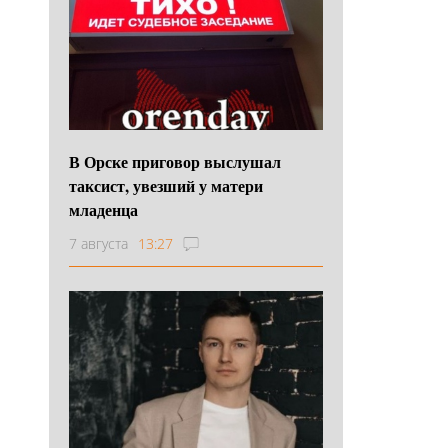
В Орске приговор выслушал
таксист, увезший у матери
младенца
7 августа
13:27