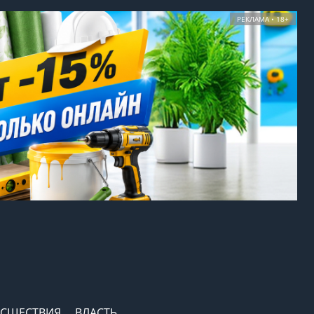
РЕКЛАМА • 18+
СШЕСТВИЯ
ВЛАСТЬ