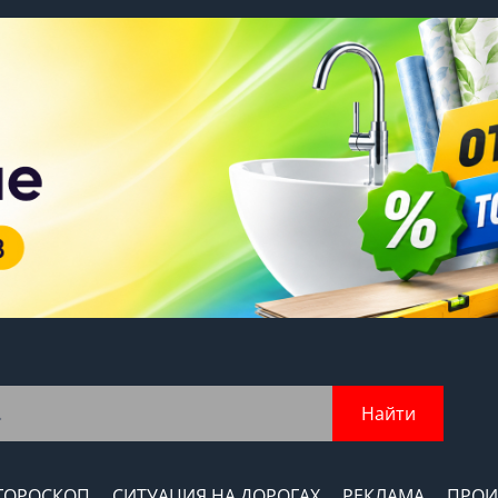
Найти
ГОРОСКОП
СИТУАЦИЯ НА ДОРОГАХ
РЕКЛАМА
ПРОИ