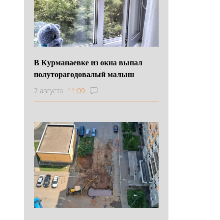
В Курманаевке из окна выпал
полуторагодовалый малыш
7 августа
11:09