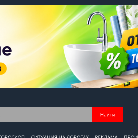
Найти
ГОРОСКОП
СИТУАЦИЯ НА ДОРОГАХ
РЕКЛАМА
ПРОИ