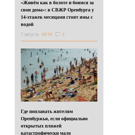
«Живём как в болоте и боимся за
свои дома»: в СВЖР Оренбурга у
14-этажек месяцами стоят ямы с
водой
7 августа
09:18
3
Где поплавать жителям
Оренбуржья, если официально
открытых пляжей
катастрофически мало