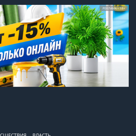
РЕКЛАМА • 18+
СШЕСТВИЯ
ВЛАСТЬ