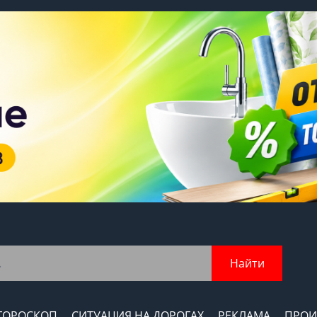
Найти
ГОРОСКОП
СИТУАЦИЯ НА ДОРОГАХ
РЕКЛАМА
ПРОИ