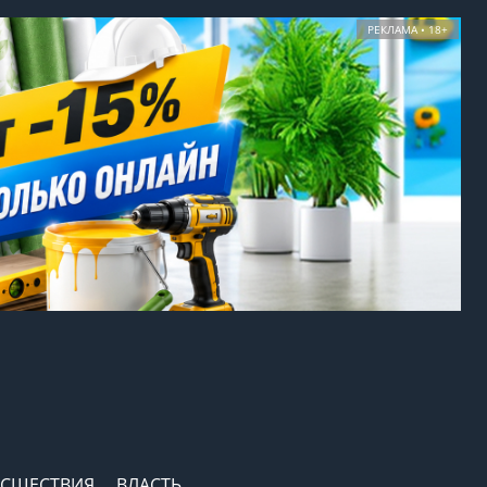
РЕКЛАМА • 18+
СШЕСТВИЯ
ВЛАСТЬ