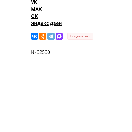
VK
MAX
OK
Яндекс Дзен
Поделиться
№ 32530