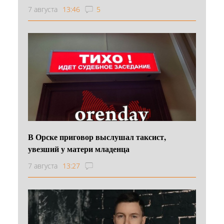
7 августа
13:46
5
В Орске приговор выслушал таксист,
увезший у матери младенца
7 августа
13:27