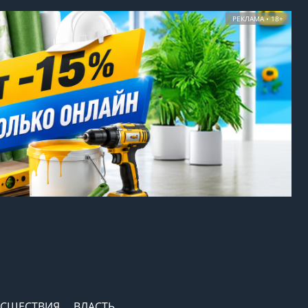
РЕКЛАМА • 18+
СШЕСТВИЯ
ВЛАСТЬ