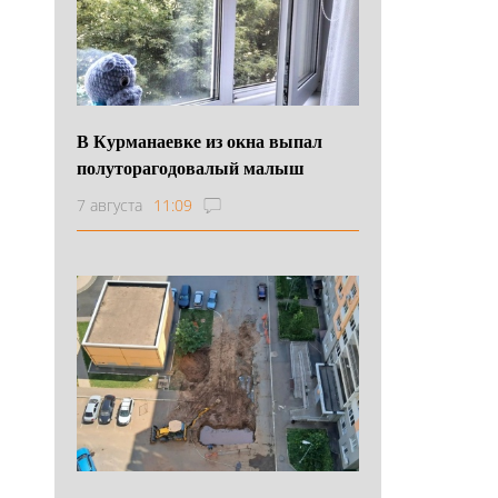
В Курманаевке из окна выпал
полуторагодовалый малыш
7 августа
11:09