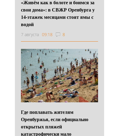
«Живём как в болоте и боимся за
свои дома»: в СВЖР Оренбурга у
14-этажек месяцами стоят ямы с
водой
7 августа
09:18
8
Где поплавать жителям
Оренбуржья, если официально
открытых пляжей
катастрофически мало