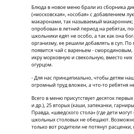
Блюда в новое меню брали из сборника ди
(«московская», «особая» с добавлением лук
макаронами, так называемый макаронник; 
опробован в летний период на ребятах, п
школьники едят не особо, а так как она 
организму, ее решили добавлять в суп. П
появится чай с вареньем - смородиновым
икру морковную и свекольную, вместо них
огурцом.
- Для нас принципиально, чтобы детям на
огромный труд вложен, а что-то ребятня не
Всего в меню присутствует десяток первых
и др.), 25 вторых (каши, запеканки, гарниры
Правда, «шведского стола» (где дети могут
школьных столовых не обещают. Возможнос
только вот родители не потянут расценки, 