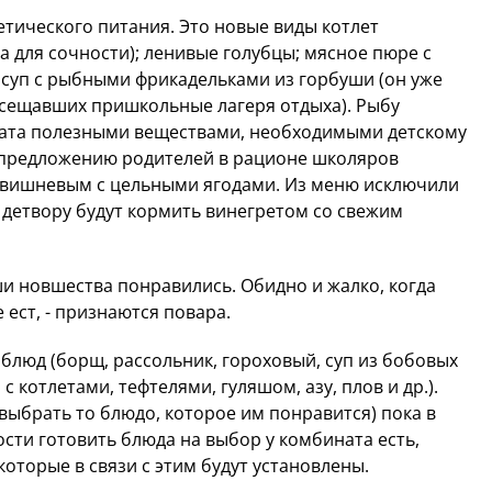
етического питания. Это новые виды котлет
а для сочности); ленивые голубцы; мясное пюре с
суп с рыбными фрикадельками из горбуши (он уже
осещавших пришкольные лагеря отдыха). Рыбу
богата полезными веществами, необходимыми детскому
о предложению родителей в рационе школяров
, вишневым с цельными ягодами. Из меню исключили
 детвору будут кормить винегретом со свежим
ши новшества понравились. Обидно и жалко, когда
 ест, - признаются повара.
 блюд (борщ, рассольник, гороховый, суп из бобовых
 с котлетами, тефтелями, гуляшом, азу, плов и др.).
 выбрать то блюдо, которое им понравится) пока в
ти готовить блюда на выбор у комбината есть,
которые в связи с этим будут установлены.