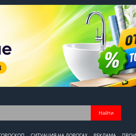
Найти
ГОРОСКОП
СИТУАЦИЯ НА ДОРОГАХ
РЕКЛАМА
ПРОИ