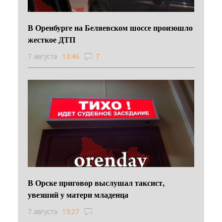
В Оренбурге на Беляевском шоссе произошло
жесткое ДТП
7 августа
13:46
7
В Орске приговор выслушал таксист,
увезший у матери младенца
7 августа
13:27