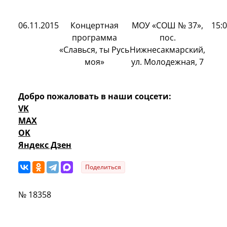
06.11.2015
Концертная
МОУ «СОШ № 37»,
15:
программа
пос.
«Славься, ты Русь
Нижнесакмарский,
моя»
ул. Молодежная, 7
Добро пожаловать в наши соцсети:
VK
MAX
OK
Яндекс Дзен
Поделиться
№ 18358