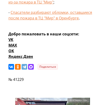
из-за пожара в ТЦ "Мир"
;
-
Спасатели разбирают обломки, оставшиеся
после пожара в ТЦ "Мир" в Оренбурге
.
Добро пожаловать в наши соцсети:
VK
MAX
OK
Яндекс Дзен
Поделиться
№ 41229
РЕКЛАМА • 18+