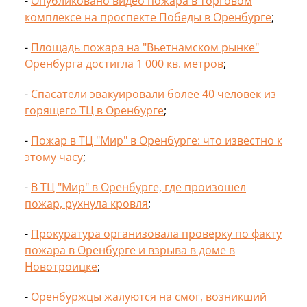
-
Опубликовано видео пожара в торговом
комплексе на проспекте Победы в Оренбурге
;
-
Площадь пожара на "Вьетнамском рынке"
Оренбурга достигла 1 000 кв. метров
;
-
Спасатели эвакуировали более 40 человек из
горящего ТЦ в Оренбурге
;
-
Пожар в ТЦ "Мир" в Оренбурге: что известно к
этому часу
;
-
В ТЦ "Мир" в Оренбурге, где произошел
пожар, рухнула кровля
;
-
Прокуратура организовала проверку по факту
пожара в Оренбурге и взрыва в доме в
Новотроицке
;
-
Оренбуржцы жалуются на смог, возникший