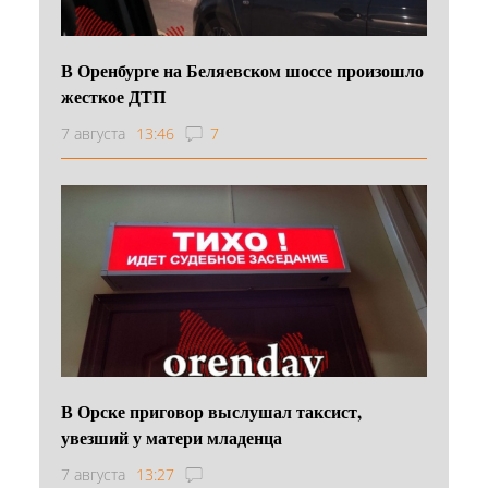
В Оренбурге на Беляевском шоссе произошло
жесткое ДТП
7 августа
13:46
7
В Орске приговор выслушал таксист,
увезший у матери младенца
7 августа
13:27