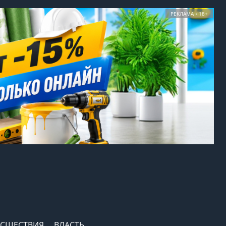
РЕКЛАМА • 18+
СШЕСТВИЯ
ВЛАСТЬ