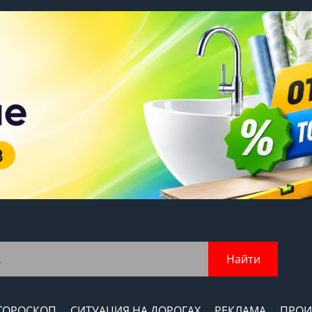
Найти
ГОРОСКОП
СИТУАЦИЯ НА ДОРОГАХ
РЕКЛАМА
ПРОИ