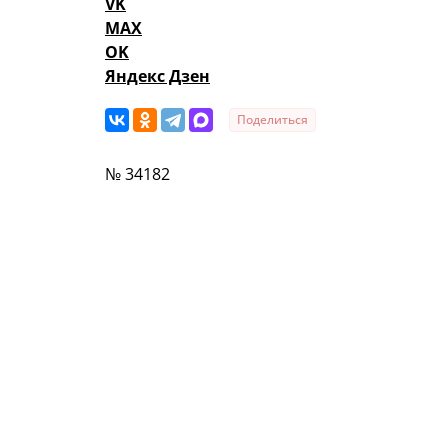
VK
MAX
OK
Яндекс Дзен
Поделиться
№ 34182