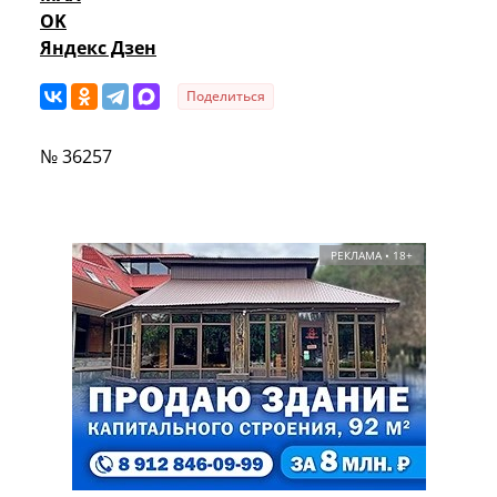
OK
Яндекс Дзен
Поделиться
№ 36257
РЕКЛАМА • 18+