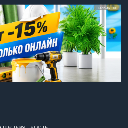
РЕКЛАМА • 18+
СШЕСТВИЯ
ВЛАСТЬ