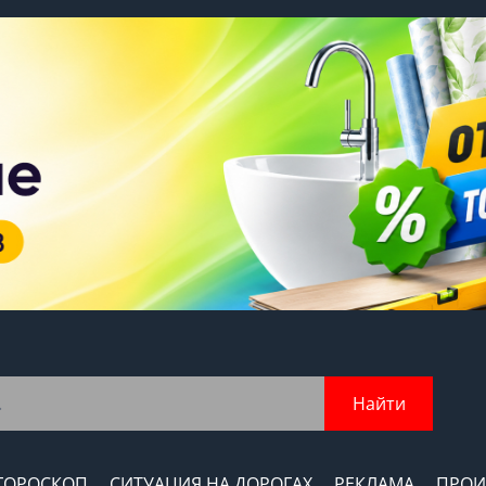
Найти
ГОРОСКОП
СИТУАЦИЯ НА ДОРОГАХ
РЕКЛАМА
ПРОИ