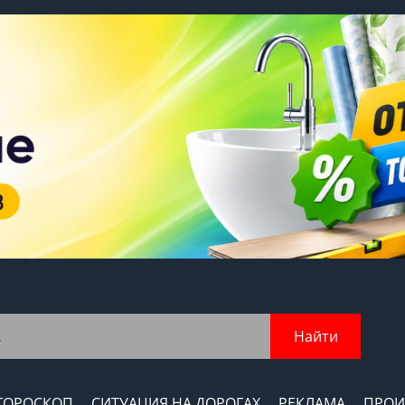
Найти
ГОРОСКОП
СИТУАЦИЯ НА ДОРОГАХ
РЕКЛАМА
ПРОИ