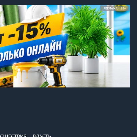
РЕКЛАМА • 18+
СШЕСТВИЯ
ВЛАСТЬ