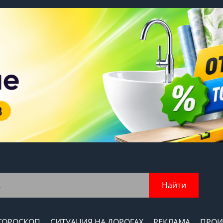
Найти
ГОРОСКОП
СИТУАЦИЯ НА ДОРОГАХ
РЕКЛАМА
ПРОИ