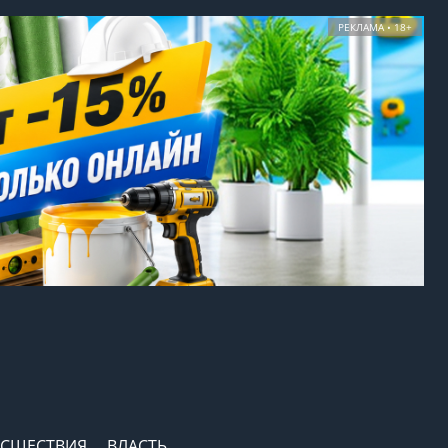
РЕКЛАМА • 18+
СШЕСТВИЯ
ВЛАСТЬ