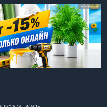
РЕКЛАМА • 18+
СШЕСТВИЯ
ВЛАСТЬ