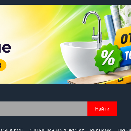
Найти
ГОРОСКОП
СИТУАЦИЯ НА ДОРОГАХ
РЕКЛАМА
ПРОИ