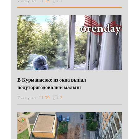
7 августа
11:15
1
В Курманаевке из окна выпал
полуторагодовалый малыш
7 августа
11:09
2