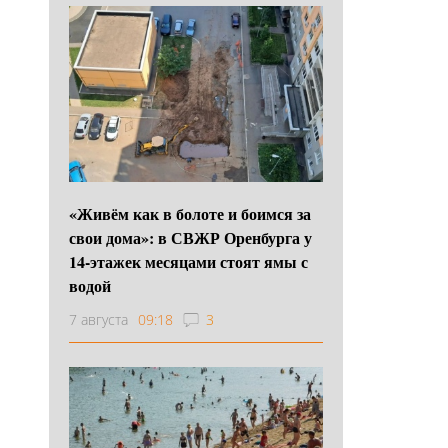
«Живём как в болоте и боимся за
свои дома»: в СВЖР Оренбурга у
14-этажек месяцами стоят ямы с
водой
7 августа
09:18
3