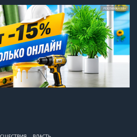
РЕКЛАМА • 18+
СШЕСТВИЯ
ВЛАСТЬ