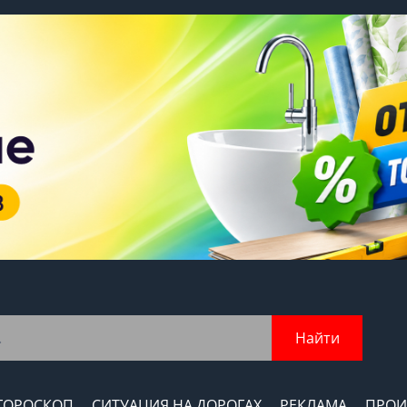
Найти
ГОРОСКОП
СИТУАЦИЯ НА ДОРОГАХ
РЕКЛАМА
ПРОИ