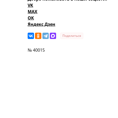
VK
MAX
OK
Яндекс Дзен
Поделиться
№ 40015