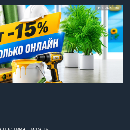
РЕКЛАМА • 18+
СШЕСТВИЯ
ВЛАСТЬ