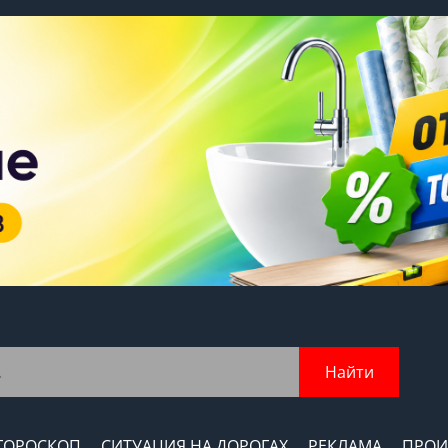
Найти
ГОРОСКОП
СИТУАЦИЯ НА ДОРОГАХ
РЕКЛАМА
ПРОИ