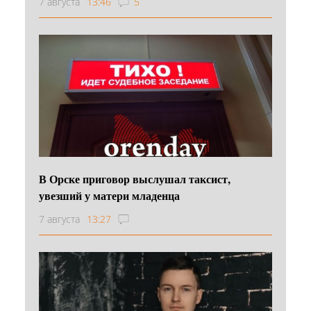
7 августа
13:46
5
В Орске приговор выслушал таксист,
увезший у матери младенца
7 августа
13:27