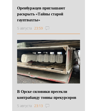
Оренбуржцев приглашают
раскрыть «Тайны старой
гауптвахты»
5 августа
23:59
В Орске силовики пресекли
контрабанду тонны прекурсоров
5 августа
23:13