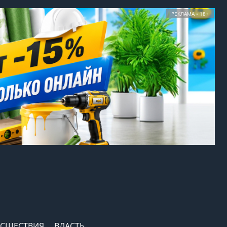
РЕКЛАМА • 18+
СШЕСТВИЯ
ВЛАСТЬ