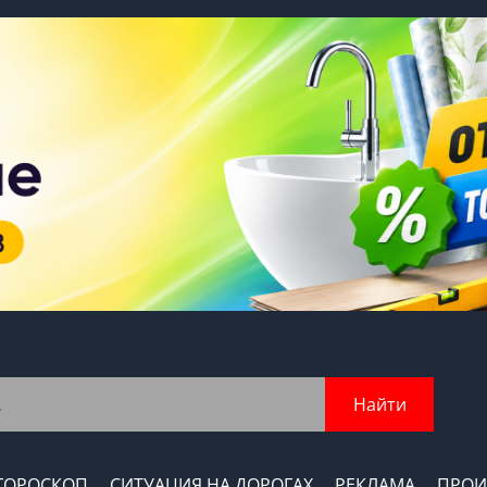
Найти
ГОРОСКОП
СИТУАЦИЯ НА ДОРОГАХ
РЕКЛАМА
ПРОИ