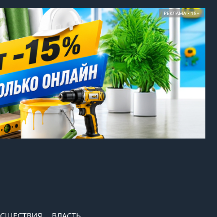
РЕКЛАМА • 18+
СШЕСТВИЯ
ВЛАСТЬ