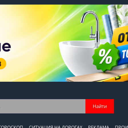
Найти
ГОРОСКОП
СИТУАЦИЯ НА ДОРОГАХ
РЕКЛАМА
ПРОИ