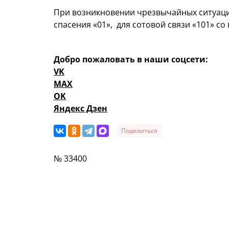
При возникновении чрезвычайных ситуаци
спасения «01», для сотовой связи «101» с
Добро пожаловать в наши соцсети:
VK
MAX
OK
Яндекс Дзен
Поделиться
№ 33400