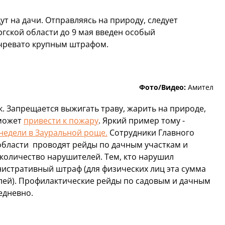
т на дачи. Отправляясь на природу, следует
ргской области до 9 мая введен особый
чревато крупным штрафом.
Фото/Видео:
Амител
к. Запрещается выжигать траву, жарить на природе,
 может
привести к пожару
. Яркий пример тому -
недели в Зауральной роще.
Сотрудники Главного
области проводят рейды по дачным участкам и
 количество нарушителей. Тем, кто нарушил
стративный штраф (для физических лиц эта сумма
блей). Профилактические рейды по садовым и дачным
едневно.