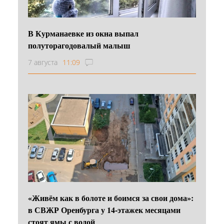
В Курманаевке из окна выпал
полуторагодовалый малыш
7 августа
11:09
«Живём как в болоте и боимся за свои дома»:
в СВЖР Оренбурга у 14-этажек месяцами
стоят ямы с водой