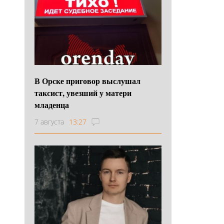
В Орске приговор выслушал
таксист, увезший у матери
младенца
7 августа
13:27