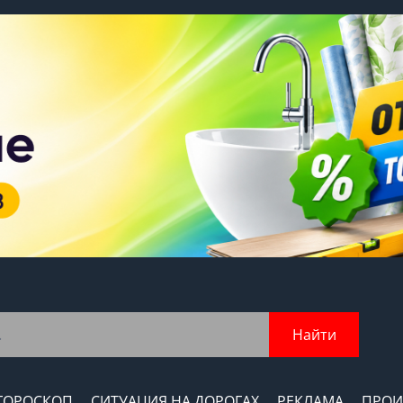
Найти
ГОРОСКОП
СИТУАЦИЯ НА ДОРОГАХ
РЕКЛАМА
ПРОИ