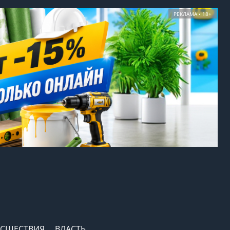
РЕКЛАМА • 18+
СШЕСТВИЯ
ВЛАСТЬ