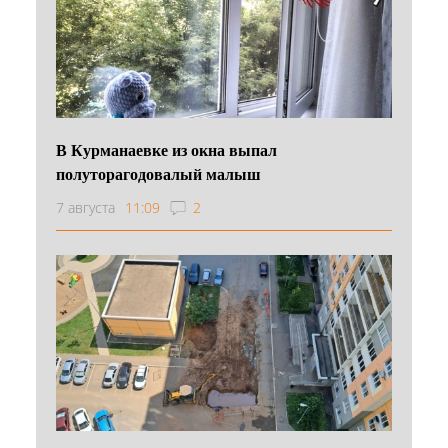
В Курманаевке из окна выпал
полуторагодовалый малыш
7 августа
11:09
2