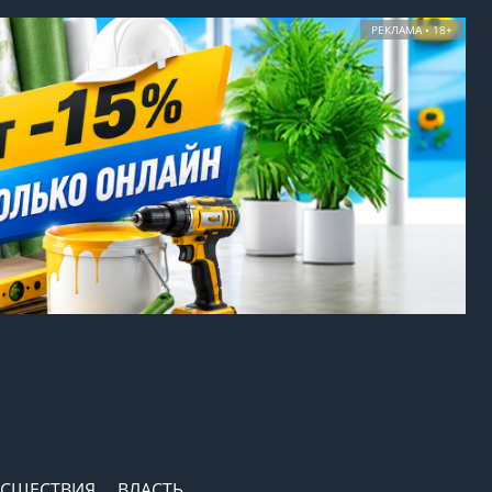
РЕКЛАМА • 18+
СШЕСТВИЯ
ВЛАСТЬ