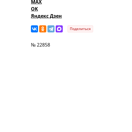
MAX
OK
Яндекс Дзен
Поделиться
№ 22858