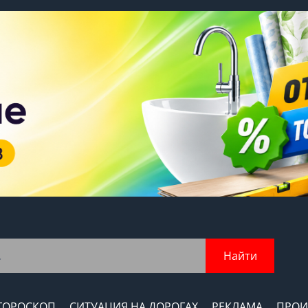
Найти
ГОРОСКОП
СИТУАЦИЯ НА ДОРОГАХ
РЕКЛАМА
ПРОИ